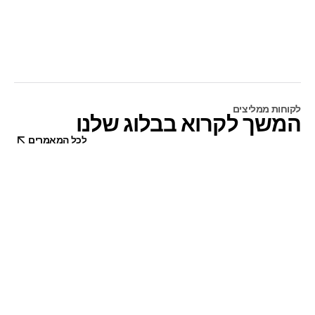
כמה זה עולה?
המחיר תלוי בהיקף הפרויקט (scope) ומתומחר לאחר 
בחינה של קובץ העיצוב. 
שלחו לנו אותו עכשיו
.
לקוחות ממליצים
המשך לקרוא בבלוג שלנו
לכל המאמרים
לכל המאמרים
7דק' קריאה
למה מותגי B2B מחליפים את אתר
האינטרנט הראשון שלהם