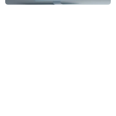
ארטיום גרבניוק
מייסד, AGR Studio
יש לכם עיצוב מוכן ב-Figma ואתם חייבים להעלות אותו 
לאוויר ב-Framer. עבודה מקצועית מניבה תוצאה מדויקת 
ברמת הפיקסל, רספונסיבית, מהירה וקלה לעריכה על ידי 
הצוות שלכם. עבודה חובבנית, לעומת זאת, תייצר אתר 
שיישבר ברגע שמישהו ינסה לערוך כותרת. זהו תהליך 
העבודה המלא שלנו, כפי שאנחנו מובילים אותו ב-AGR 
Studio.
מה באמת כוללת הסבה 
מקצועית
Framer היא סביבת פיתוח עם מנוע פריסה (layout) ייחודי 
משלה. הסבה איכותית בונה מחדש את העיצוב שלכם כגריד 
רספונסיבי מבוסס קומפוננטות: נקודות שבירה 